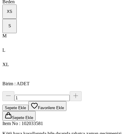
Beden
XS
S
M
L
XL
Birim
:
ADET
Sepete Ekle
Favorilere Ekle
Sepete Ekle
Item No
:
102033581
Kötü hava koşullarında bile dışarıda rahatça zaman geçirmenizi