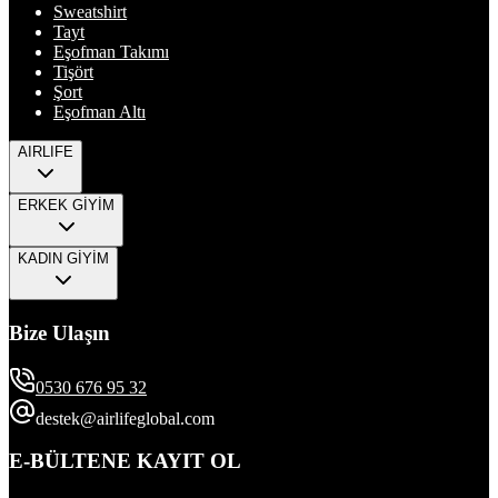
Sweatshirt
Tayt
Eşofman Takımı
Tişört
Şort
Eşofman Altı
AIRLIFE
ERKEK GİYİM
KADIN GİYİM
Bize Ulaşın
0530 676 95 32
destek@airlifeglobal.com
E-BÜLTENE KAYIT OL