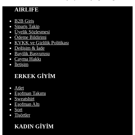
AIRLIFE
B2B Giriş
Sipariş Takip
Üyelik Sözleşmesi
Ödeme Bildirimi
KVKK ve Gizlilik Politikası
Değişim & İade
Bayilik Başvurusu
Cayma Hakkı
İletişim
ERKEK GİYİM
Atlet
Eşofman Takımı
Sweatshirt
Eşofman Altı
Şort
Tişörtler
KADIN GİYİM