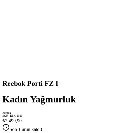
Reebok Porti FZ I
Kadın Yağmurluk
Reebok
SKU
:
RBK-1020
₺2.499,90
Son 1 ürün kaldı!