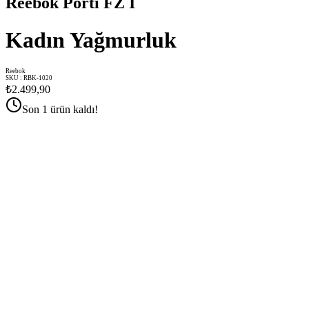
Reebok Porti FZ I
Kadın Yağmurluk
Reebok
SKU
:
RBK-1020
₺2.499,90
Son 1 ürün kaldı!