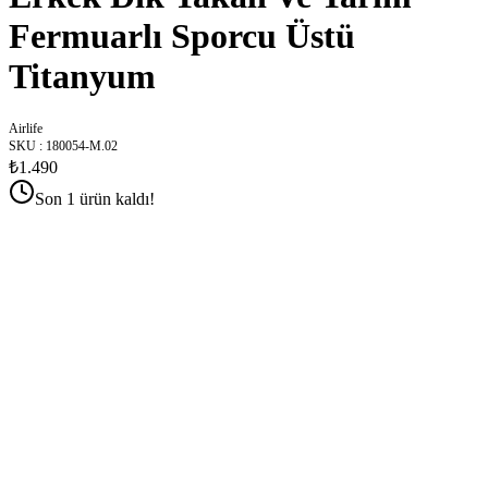
Fermuarlı Sporcu Üstü
Titanyum
Airlife
SKU
:
180054-M.02
₺1.490
Son 1 ürün kaldı!