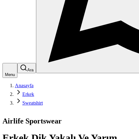
Ara
Menu
Anasayfa
Erkek
Sweatshirt
Airlife Sportswear
Erkek Dik Yakalı Ve Yarım