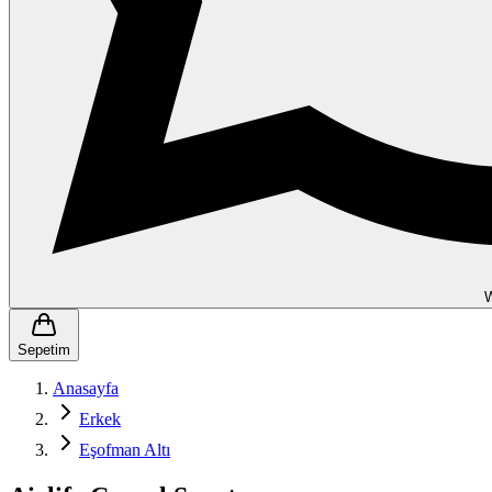
Sepetim
Anasayfa
Erkek
Eşofman Altı