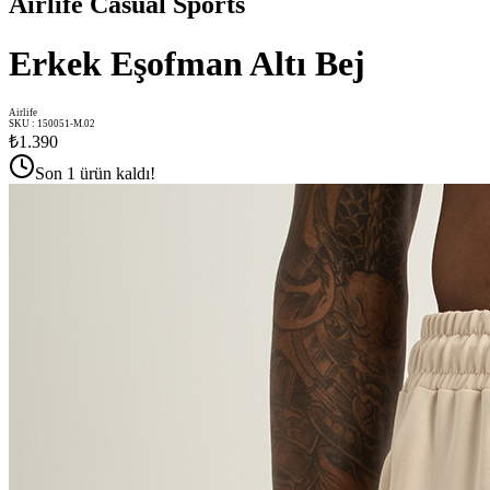
Airlife Casual Sports
Erkek Eşofman Altı Bej
Airlife
SKU
:
150051-M.02
₺1.390
Son 1 ürün kaldı!