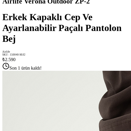
Airlife Verona Outdoor ZP-2
Erkek Kapaklı Cep Ve
Ayarlanabilir Paçalı Pantolon
Bej
Airlife
SKU
:
150040-M.02
₺2.590
Son 1 ürün kaldı!