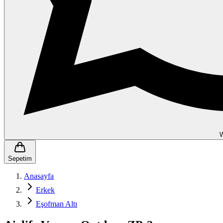
Sepetim
Anasayfa
Erkek
Eşofman Altı