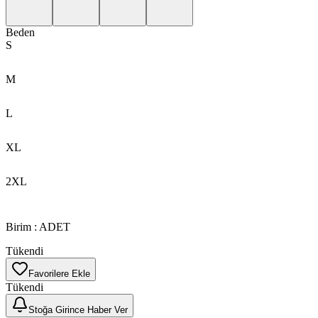
Beden
S
M
L
XL
2XL
Birim
:
ADET
Tükendi
Favorilere Ekle
Tükendi
Stoğa Girince Haber Ver