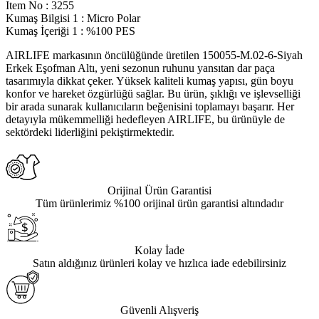
Item No
:
3255
Kumaş Bilgisi 1
:
Micro Polar
Kumaş İçeriği 1
:
%100 PES
AIRLIFE markasının öncülüğünde üretilen 150055-M.02-6-Siyah
Erkek Eşofman Altı, yeni sezonun ruhunu yansıtan dar paça
tasarımıyla dikkat çeker. Yüksek kaliteli kumaş yapısı, gün boyu
konfor ve hareket özgürlüğü sağlar. Bu ürün, şıklığı ve işlevselliği
bir arada sunarak kullanıcıların beğenisini toplamayı başarır. Her
detayıyla mükemmelliği hedefleyen AIRLIFE, bu ürünüyle de
sektördeki liderliğini pekiştirmektedir.
Orijinal Ürün Garantisi
Tüm ürünlerimiz %100 orijinal ürün garantisi altındadır
Kolay İade
Satın aldığınız ürünleri kolay ve hızlıca iade edebilirsiniz
Güvenli Alışveriş