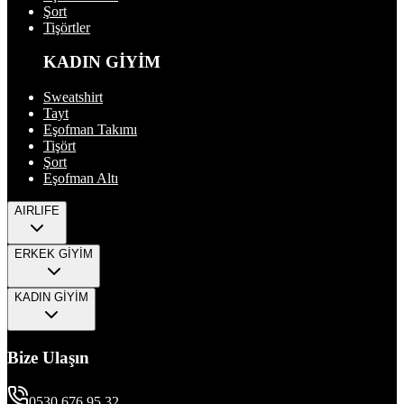
Şort
Tişörtler
KADIN GİYİM
Sweatshirt
Tayt
Eşofman Takımı
Tişört
Şort
Eşofman Altı
AIRLIFE
ERKEK GİYİM
KADIN GİYİM
Bize Ulaşın
0530 676 95 32