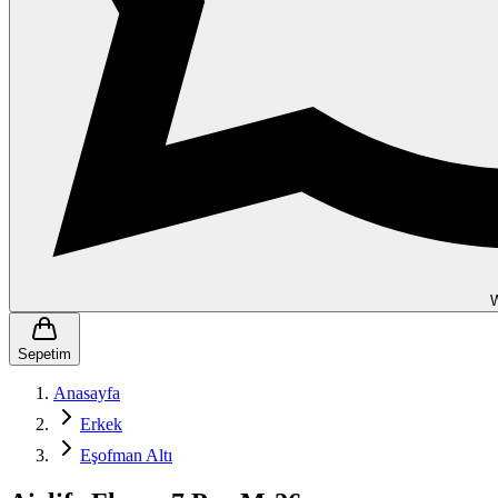
Sepetim
Anasayfa
Erkek
Eşofman Altı