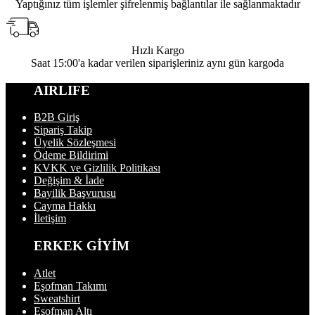
Yaptığınız tüm işlemler şifrelenmiş bağlantılar ile sağlanmaktadır
Hızlı Kargo
Saat 15:00'a kadar verilen siparişleriniz aynı gün kargoda
AIRLIFE
B2B Giriş
Sipariş Takip
Üyelik Sözleşmesi
Ödeme Bildirimi
KVKK ve Gizlilik Politikası
Değişim & İade
Bayilik Başvurusu
Cayma Hakkı
İletişim
ERKEK GİYİM
Atlet
Eşofman Takımı
Sweatshirt
Eşofman Altı