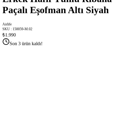
Paçalı Eşofman Altı Siyah
Airlife
SKU
:
150059-M.02
₺1.990
Son 3 ürün kaldı!