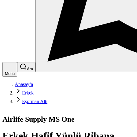
Ara
Menu
Anasayfa
Erkek
Eşofman Altı
Airlife Supply MS One
Erkek Hafif Yünlü Ribana