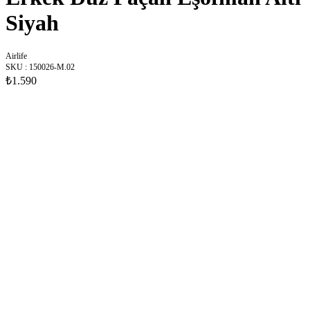
Siyah
Airlife
SKU
:
150026-M.02
₺1.590