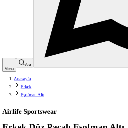
Ara
Menu
Anasayfa
Erkek
Eşofman Altı
Airlife Sportswear
Erkek Düz Paçalı Eşofman Altı