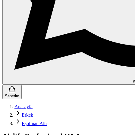
Sepetim
Anasayfa
Erkek
Eşofman Altı