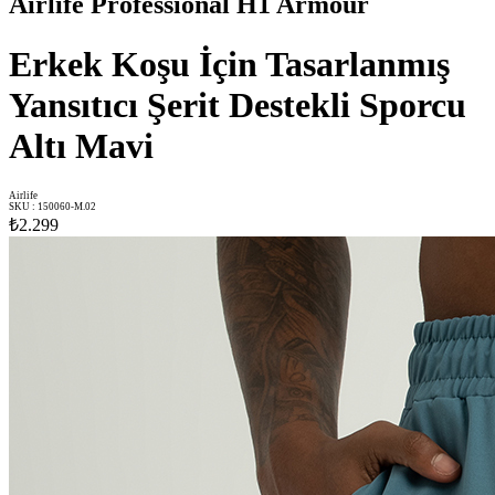
Airlife Professional H1 Armour
Erkek Koşu İçin Tasarlanmış
Yansıtıcı Şerit Destekli Sporcu
Altı Mavi
Airlife
SKU
:
150060-M.02
₺2.299