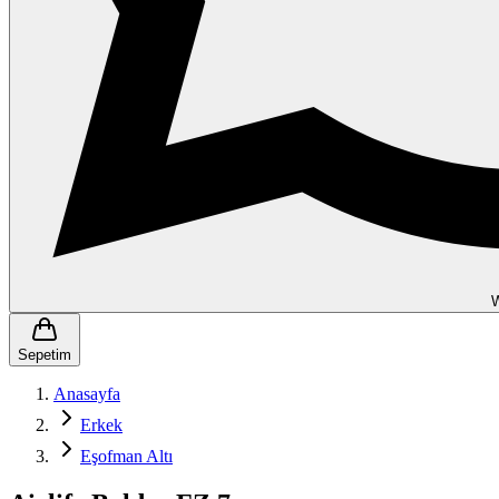
Sepetim
Anasayfa
Erkek
Eşofman Altı