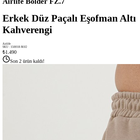
Airlife Bolder FZ.7
Erkek Düz Paçalı Eşofman Altı
Kahverengi
Airlife
SKU
:
150018-M.02
₺1.490
Son 2 ürün kaldı!