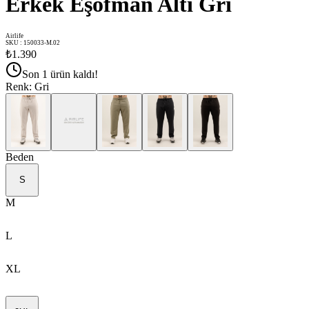
Erkek Eşofman Altı Gri
Airlife
SKU
:
150033-M.02
₺1.390
Son 1 ürün kaldı!
Renk
:
Gri
Beden
S
M
L
XL