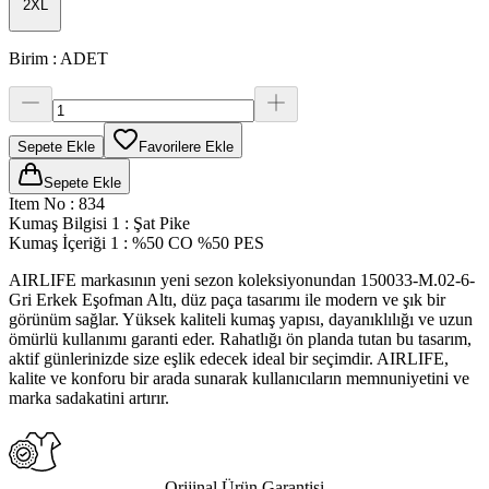
2XL
Birim
:
ADET
Sepete Ekle
Favorilere Ekle
Sepete Ekle
Item No
:
834
Kumaş Bilgisi 1
:
Şat Pike
Kumaş İçeriği 1
:
%50 CO %50 PES
AIRLIFE markasının yeni sezon koleksiyonundan 150033-M.02-6-
Gri Erkek Eşofman Altı, düz paça tasarımı ile modern ve şık bir
görünüm sağlar. Yüksek kaliteli kumaş yapısı, dayanıklılığı ve uzun
ömürlü kullanımı garanti eder. Rahatlığı ön planda tutan bu tasarım,
aktif günlerinizde size eşlik edecek ideal bir seçimdir. AIRLIFE,
kalite ve konforu bir arada sunarak kullanıcıların memnuniyetini ve
marka sadakatini artırır.
Orijinal Ürün Garantisi