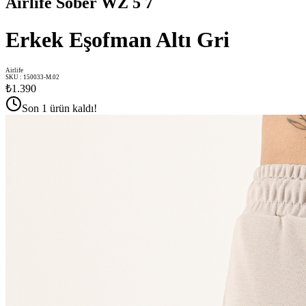
Airlife Sober WZ 5 7
Erkek Eşofman Altı Gri
Airlife
SKU
:
150033-M.02
₺1.390
Son 1 ürün kaldı!