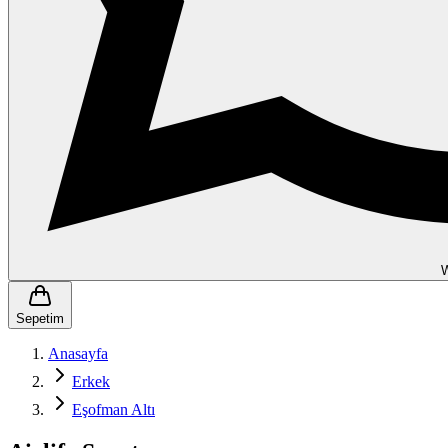
Sepetim
Anasayfa
Erkek
Eşofman Altı