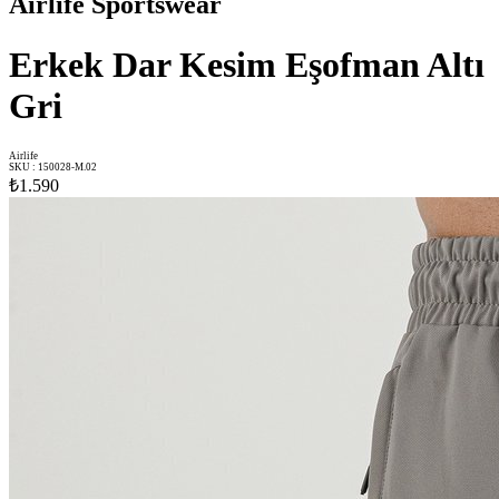
Airlife Sportswear
Erkek Dar Kesim Eşofman Altı
Gri
Airlife
SKU
:
150028-M.02
₺1.590