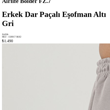
Airlife Bolder FZ.7
Erkek Dar Paçalı Eşofman Altı
Gri
Airlife
SKU
:
150017-M.02
₺1.490