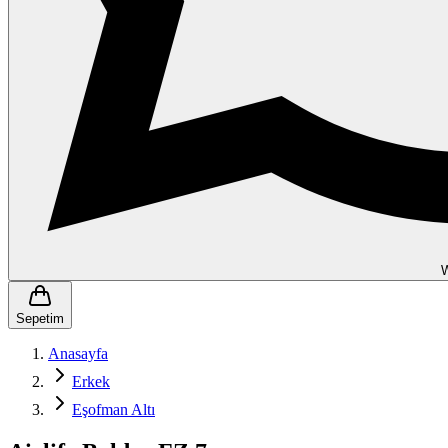
Sepetim
Anasayfa
Erkek
Eşofman Altı