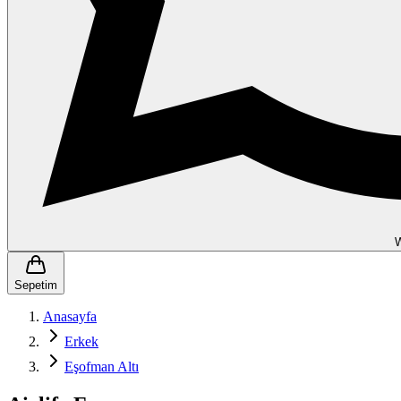
Sepetim
Anasayfa
Erkek
Eşofman Altı