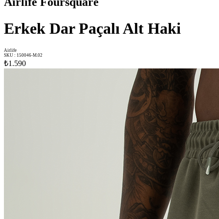
Airlife Foursquare
Erkek Dar Paçalı Alt Haki
Airlife
SKU
:
150046-M.02
₺1.590