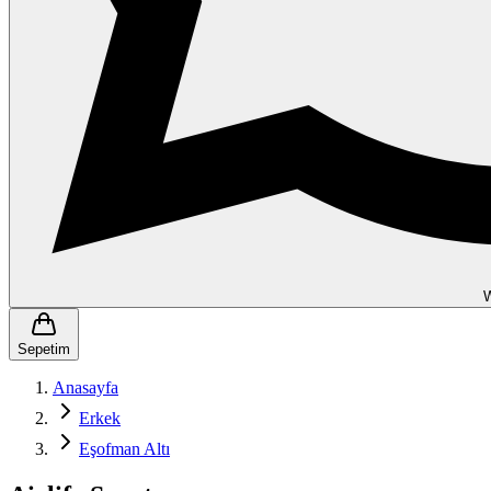
Sepetim
Anasayfa
Erkek
Eşofman Altı