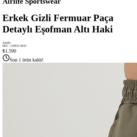
Airlife Sportswear
Erkek Gizli Fermuar Paça
Detaylı Eşofman Altı Haki
Airlife
SKU
:
150025-M.02
₺1.590
Son 1 ürün kaldı!