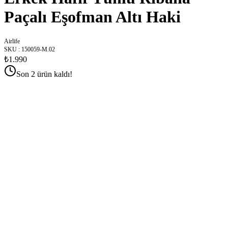
Paçalı Eşofman Altı Haki
Airlife
SKU
:
150059-M.02
₺1.990
Son 2 ürün kaldı!