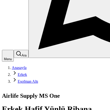
Ara
Menu
Anasayfa
Erkek
Eşofman Altı
Airlife Supply MS One
Erkek Hafif Yünlü Ribana