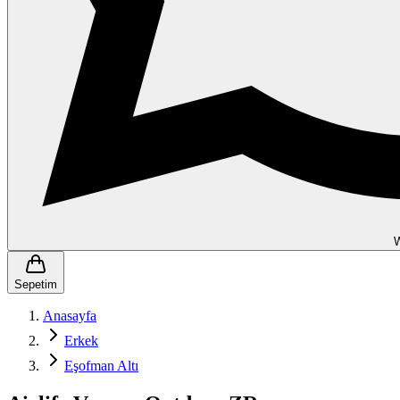
Sepetim
Anasayfa
Erkek
Eşofman Altı