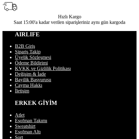
Hızlı Kargo
Saat 15:00'a kadar verilen siparişleriniz aynı gün kargoda
AIRLIFE
B2B Giriş
Sipariş Takip
Üyelik Sözleşmesi
Ödeme Bildirimi
KVKK ve Gizlilik Politikası
Değişim & İade
Bayilik Başvurusu
Cayma Hakkı
İletişim
ERKEK GİYİM
Atlet
Eşofman Takımı
Sweatshirt
Eşofman Altı
Şort