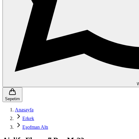
Sepetim
Anasayfa
Erkek
Eşofman Altı