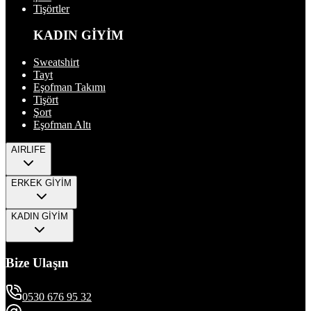
Tişörtler
KADIN GİYİM
Sweatshirt
Tayt
Eşofman Takımı
Tişört
Şort
Eşofman Altı
AIRLIFE
ERKEK GİYİM
KADIN GİYİM
Bize Ulaşın
0530 676 95 32