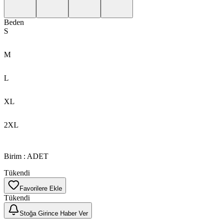
Beden
S
M
L
XL
2XL
Birim
:
ADET
Tükendi
Favorilere Ekle
Tükendi
Stoğa Girince Haber Ver