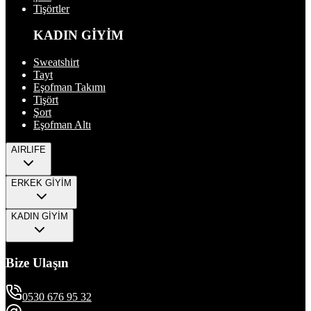
Tişörtler
KADIN GİYİM
Sweatshirt
Tayt
Eşofman Takımı
Tişört
Şort
Eşofman Altı
AIRLIFE
ERKEK GİYİM
KADIN GİYİM
Bize Ulaşın
0530 676 95 32