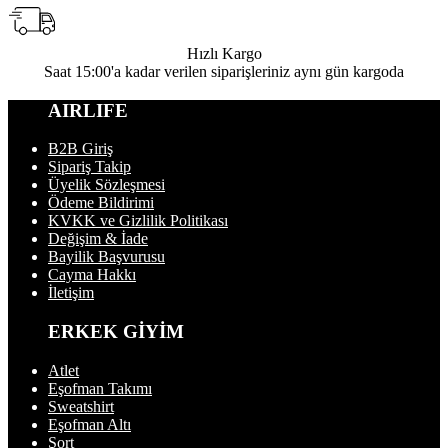
Hızlı Kargo
Saat 15:00'a kadar verilen siparişleriniz aynı gün kargoda
AIRLIFE
B2B Giriş
Sipariş Takip
Üyelik Sözleşmesi
Ödeme Bildirimi
KVKK ve Gizlilik Politikası
Değişim & İade
Bayilik Başvurusu
Cayma Hakkı
İletişim
ERKEK GİYİM
Atlet
Eşofman Takımı
Sweatshirt
Eşofman Altı
Şort