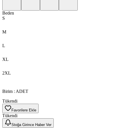
Beden
S
M
L
XL
2XL
Birim
:
ADET
Tükendi
Favorilere Ekle
Tükendi
Stoğa Girince Haber Ver