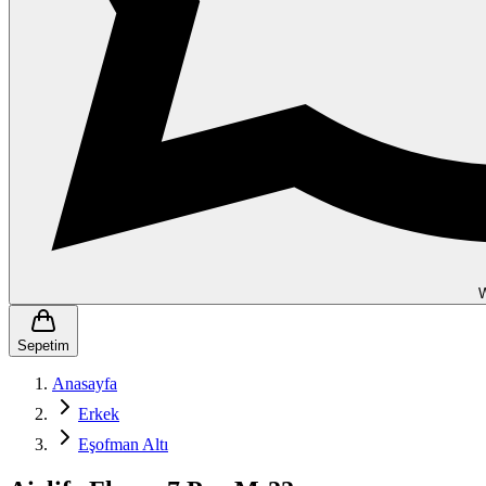
Sepetim
Anasayfa
Erkek
Eşofman Altı