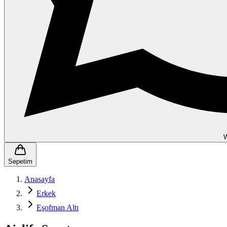
Sepetim
Anasayfa
Erkek
Eşofman Altı