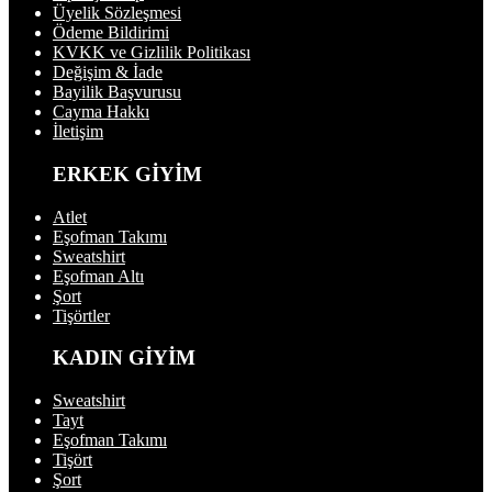
Üyelik Sözleşmesi
Ödeme Bildirimi
KVKK ve Gizlilik Politikası
Değişim & İade
Bayilik Başvurusu
Cayma Hakkı
İletişim
ERKEK GİYİM
Atlet
Eşofman Takımı
Sweatshirt
Eşofman Altı
Şort
Tişörtler
KADIN GİYİM
Sweatshirt
Tayt
Eşofman Takımı
Tişört
Şort