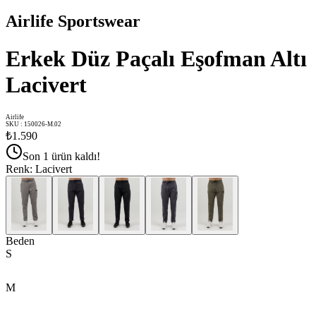
Airlife Sportswear
Erkek Düz Paçalı Eşofman Altı
Lacivert
Airlife
SKU
:
150026-M.02
₺1.590
Son 1 ürün kaldı!
Renk
:
Lacivert
Beden
S
M