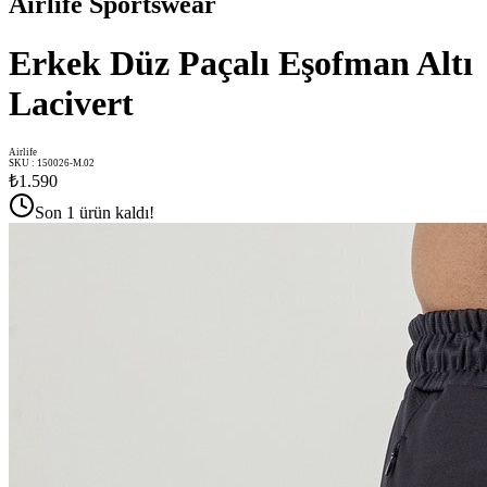
Airlife Sportswear
Erkek Düz Paçalı Eşofman Altı
Lacivert
Airlife
SKU
:
150026-M.02
₺1.590
Son 1 ürün kaldı!