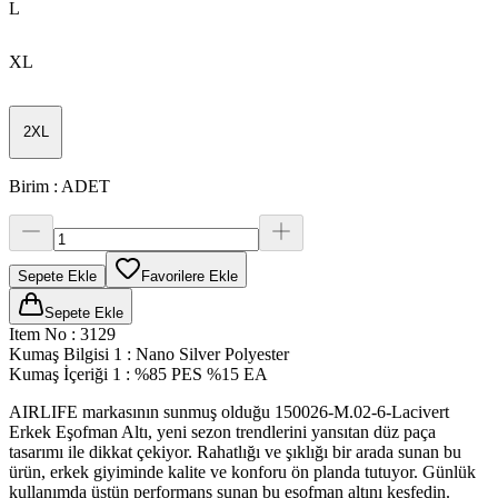
L
XL
2XL
Birim
:
ADET
Sepete Ekle
Favorilere Ekle
Sepete Ekle
Item No
:
3129
Kumaş Bilgisi 1
:
Nano Silver Polyester
Kumaş İçeriği 1
:
%85 PES %15 EA
AIRLIFE markasının sunmuş olduğu 150026-M.02-6-Lacivert
Erkek Eşofman Altı, yeni sezon trendlerini yansıtan düz paça
tasarımı ile dikkat çekiyor. Rahatlığı ve şıklığı bir arada sunan bu
ürün, erkek giyiminde kalite ve konforu ön planda tutuyor. Günlük
kullanımda üstün performans sunan bu eşofman altını keşfedin.