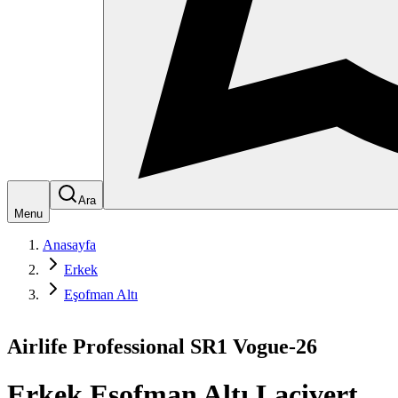
Ara
Menu
Anasayfa
Erkek
Eşofman Altı
Airlife Professional SR1 Vogue-26
Erkek Eşofman Altı Lacivert