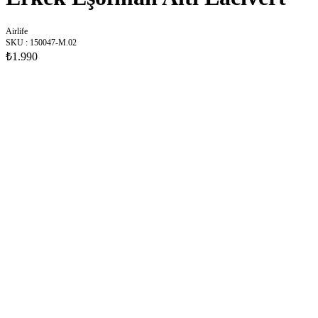
Airlife
SKU
:
150047-M.02
₺1.990