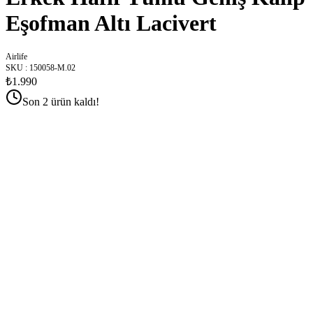
Eşofman Altı Lacivert
Airlife
SKU
:
150058-M.02
₺1.990
Son 2 ürün kaldı!