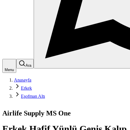
Ara
Menu
Anasayfa
Erkek
Eşofman Altı
Airlife Supply MS One
Erkek Hafif Yünlü Geniş Kalıp