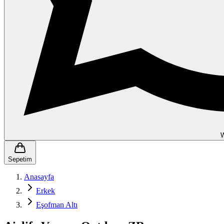
Sepetim
Anasayfa
Erkek
Eşofman Altı