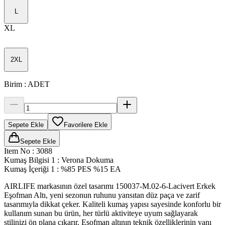
L
XL
2XL
Birim
:
ADET
Sepete Ekle
Favorilere Ekle
Sepete Ekle
Item No
:
3088
Kumaş Bilgisi 1
:
Verona Dokuma
Kumaş İçeriği 1
:
%85 PES %15 EA
AIRLIFE markasının özel tasarımı 150037-M.02-6-Lacivert Erkek
Eşofman Altı, yeni sezonun ruhunu yansıtan düz paça ve zarif
tasarımıyla dikkat çeker. Kaliteli kumaş yapısı sayesinde konforlu bir
kullanım sunan bu ürün, her türlü aktiviteye uyum sağlayarak
stilinizi ön plana çıkarır. Eşofman altının teknik özelliklerinin yanı