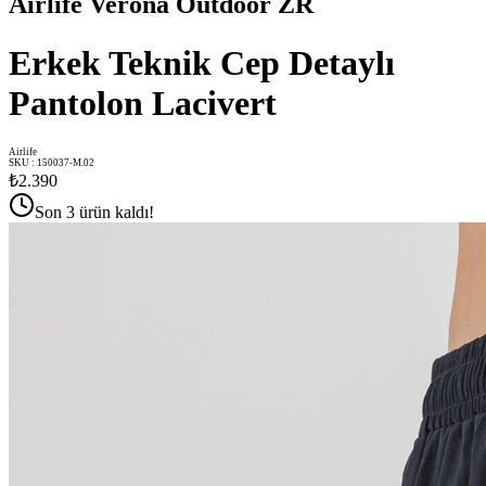
Airlife Verona Outdoor ZR
Erkek Teknik Cep Detaylı
Pantolon Lacivert
Airlife
SKU
:
150037-M.02
₺2.390
Son 3 ürün kaldı!