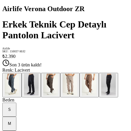
Airlife Verona Outdoor ZR
Erkek Teknik Cep Detaylı
Pantolon Lacivert
Airlife
SKU
:
150037-M.02
₺2.390
Son 3 ürün kaldı!
Renk
:
Lacivert
Beden
S
M