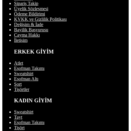
Sipariş Takip
Üyelik Sözleşmesi
Ödeme Bildirimi
KVKK ve Gizlilik Politikası
Değişim & İade
Bayilik Başvurusu
Cayma Hakkı
İletişim
ERKEK GİYİM
Atlet
Eşofman Takımı
Sweatshirt
Eşofman Altı
Şort
Tişörtler
KADIN GİYİM
Sweatshirt
Tayt
Eşofman Takımı
Tişört