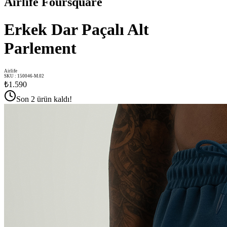
Airlife Foursquare
Erkek Dar Paçalı Alt
Parlement
Airlife
SKU
:
150046-M.02
₺1.590
Son 2 ürün kaldı!