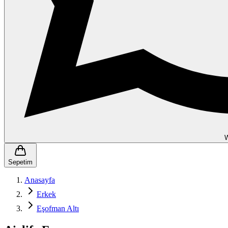
Sepetim
Anasayfa
Erkek
Eşofman Altı