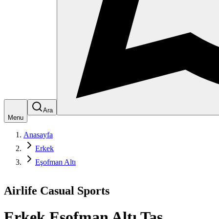
Ara
Menu
Anasayfa
Erkek
Eşofman Altı
Airlife Casual Sports
Erkek Eşofman Altı Taş