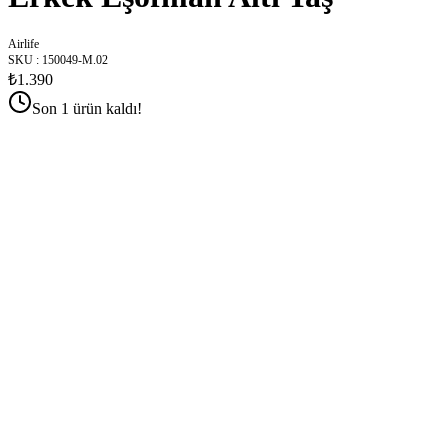
Airlife
SKU
:
150049-M.02
₺1.390
Son 1 ürün kaldı!