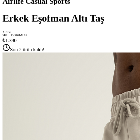
Airlife Casual Sports
Erkek Eşofman Altı Taş
Airlife
SKU
:
150048-M.02
₺1.390
Son 2 ürün kaldı!