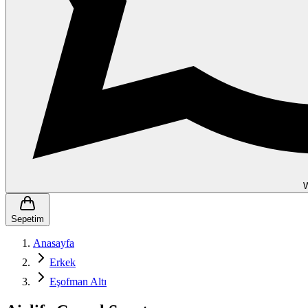
Sepetim
Anasayfa
Erkek
Eşofman Altı