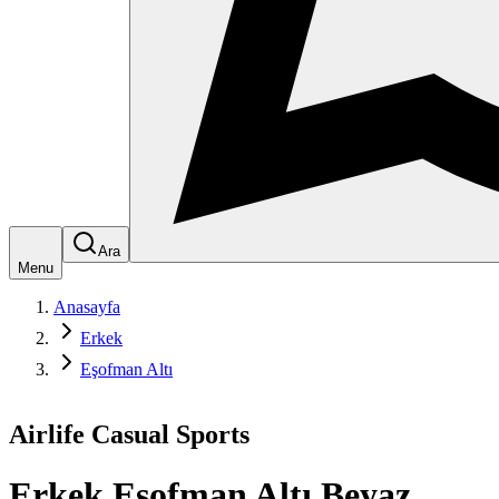
Ara
Menu
Anasayfa
Erkek
Eşofman Altı
Airlife Casual Sports
Erkek Eşofman Altı Beyaz