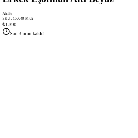
Airlife
SKU
:
150049-M.02
₺1.390
Son 3 ürün kaldı!