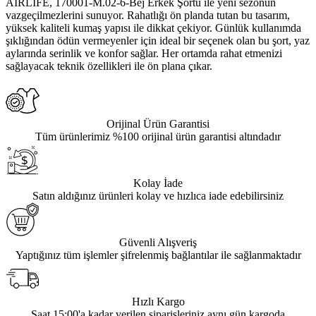
AIRLIFE, 170001-M.02-6-Bej Erkek Şortu ile yeni sezonun
vazgeçilmezlerini sunuyor. Rahatlığı ön planda tutan bu tasarım,
yüksek kaliteli kumaş yapısı ile dikkat çekiyor. Günlük kullanımda
şıklığından ödün vermeyenler için ideal bir seçenek olan bu şort, yaz
aylarında serinlik ve konfor sağlar. Her ortamda rahat etmenizi
sağlayacak teknik özellikleri ile ön plana çıkar.
Orijinal Ürün Garantisi
Tüm ürünlerimiz %100 orijinal ürün garantisi altındadır
Kolay İade
Satın aldığınız ürünleri kolay ve hızlıca iade edebilirsiniz
Güvenli Alışveriş
Yaptığınız tüm işlemler şifrelenmiş bağlantılar ile sağlanmaktadır
Hızlı Kargo
Saat 15:00'a kadar verilen siparişleriniz aynı gün kargoda