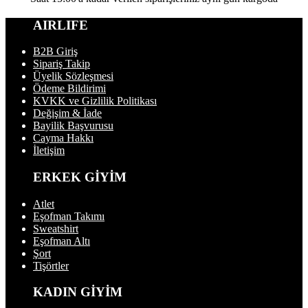
AIRLIFE
B2B Giriş
Sipariş Takip
Üyelik Sözleşmesi
Ödeme Bildirimi
KVKK ve Gizlilik Politikası
Değişim & İade
Bayilik Başvurusu
Cayma Hakkı
İletişim
ERKEK GİYİM
Atlet
Eşofman Takımı
Sweatshirt
Eşofman Altı
Şort
Tişörtler
KADIN GİYİM