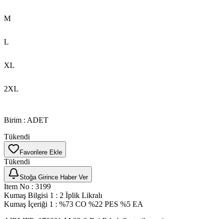
M
L
XL
2XL
Birim
:
ADET
Tükendi
Favorilere Ekle
Tükendi
Stoğa Girince Haber Ver
Item No
:
3199
Kumaş Bilgisi 1
:
2 İplik Likralı
Kumaş İçeriği 1
:
%73 CO %22 PES %5 EA