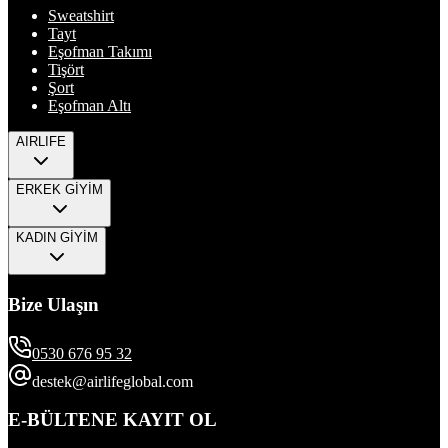
Sweatshirt
Tayt
Eşofman Takımı
Tişört
Şort
Eşofman Altı
AIRLIFE
ERKEK GİYİM
KADIN GİYİM
Bize Ulaşın
0530 676 95 32
destek@airlifeglobal.com
E-BÜLTENE KAYIT OL