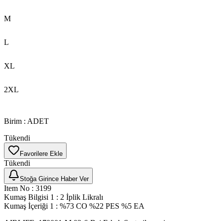
M
L
XL
2XL
Birim
:
ADET
Tükendi
Favorilere Ekle
Tükendi
Stoğa Girince Haber Ver
Item No
:
3199
Kumaş Bilgisi 1
:
2 İplik Likralı
Kumaş İçeriği 1
:
%73 CO %22 PES %5 EA