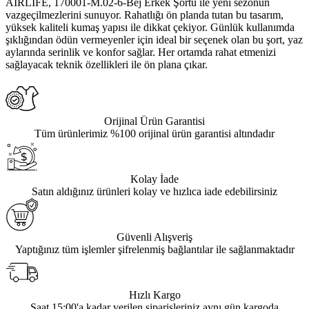
AIRLIFE, 170001-M.02-6-Bej Erkek Şortu ile yeni sezonun
vazgeçilmezlerini sunuyor. Rahatlığı ön planda tutan bu tasarım,
yüksek kaliteli kumaş yapısı ile dikkat çekiyor. Günlük kullanımda
şıklığından ödün vermeyenler için ideal bir seçenek olan bu şort, yaz
aylarında serinlik ve konfor sağlar. Her ortamda rahat etmenizi
sağlayacak teknik özellikleri ile ön plana çıkar.
Orijinal Ürün Garantisi
Tüm ürünlerimiz %100 orijinal ürün garantisi altındadır
Kolay İade
Satın aldığınız ürünleri kolay ve hızlıca iade edebilirsiniz
Güvenli Alışveriş
Yaptığınız tüm işlemler şifrelenmiş bağlantılar ile sağlanmaktadır
Hızlı Kargo
Saat 15:00'a kadar verilen siparişleriniz aynı gün kargoda