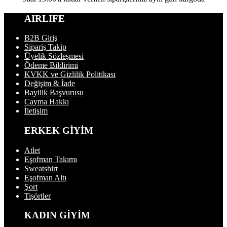
AIRLIFE
B2B Giriş
Sipariş Takip
Üyelik Sözleşmesi
Ödeme Bildirimi
KVKK ve Gizlilik Politikası
Değişim & İade
Bayilik Başvurusu
Cayma Hakkı
İletişim
ERKEK GİYİM
Atlet
Eşofman Takımı
Sweatshirt
Eşofman Altı
Şort
Tişörtler
KADIN GİYİM