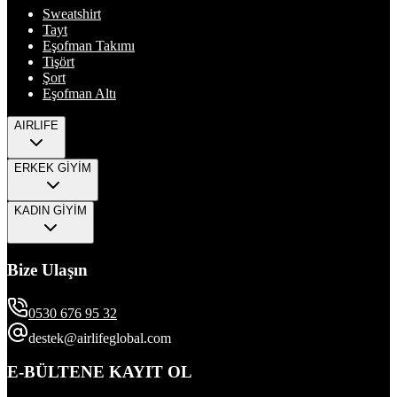
Sweatshirt
Tayt
Eşofman Takımı
Tişört
Şort
Eşofman Altı
AIRLIFE
ERKEK GİYİM
KADIN GİYİM
Bize Ulaşın
0530 676 95 32
destek@airlifeglobal.com
E-BÜLTENE KAYIT OL