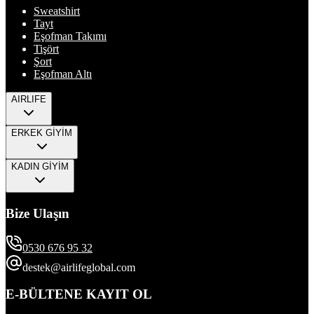
Sweatshirt
Tayt
Eşofman Takımı
Tişört
Şort
Eşofman Altı
AIRLIFE
ERKEK GİYİM
KADIN GİYİM
Bize Ulaşın
0530 676 95 32
destek@airlifeglobal.com
E-BÜLTENE KAYIT OL