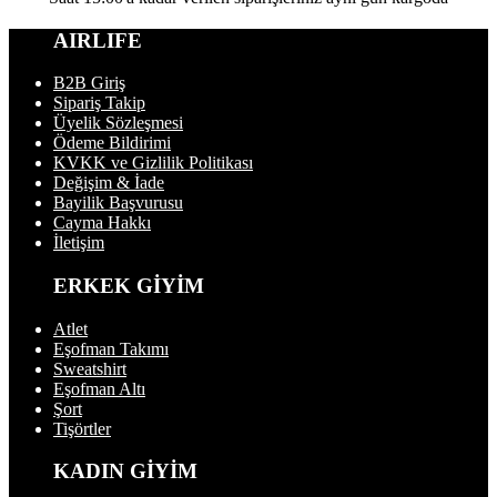
AIRLIFE
B2B Giriş
Sipariş Takip
Üyelik Sözleşmesi
Ödeme Bildirimi
KVKK ve Gizlilik Politikası
Değişim & İade
Bayilik Başvurusu
Cayma Hakkı
İletişim
ERKEK GİYİM
Atlet
Eşofman Takımı
Sweatshirt
Eşofman Altı
Şort
Tişörtler
KADIN GİYİM