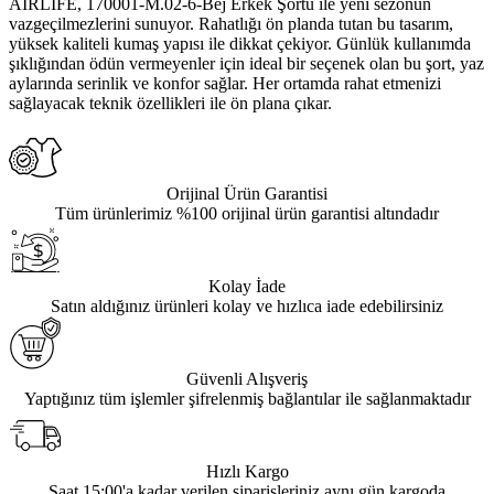
AIRLIFE, 170001-M.02-6-Bej Erkek Şortu ile yeni sezonun
vazgeçilmezlerini sunuyor. Rahatlığı ön planda tutan bu tasarım,
yüksek kaliteli kumaş yapısı ile dikkat çekiyor. Günlük kullanımda
şıklığından ödün vermeyenler için ideal bir seçenek olan bu şort, yaz
aylarında serinlik ve konfor sağlar. Her ortamda rahat etmenizi
sağlayacak teknik özellikleri ile ön plana çıkar.
Orijinal Ürün Garantisi
Tüm ürünlerimiz %100 orijinal ürün garantisi altındadır
Kolay İade
Satın aldığınız ürünleri kolay ve hızlıca iade edebilirsiniz
Güvenli Alışveriş
Yaptığınız tüm işlemler şifrelenmiş bağlantılar ile sağlanmaktadır
Hızlı Kargo
Saat 15:00'a kadar verilen siparişleriniz aynı gün kargoda