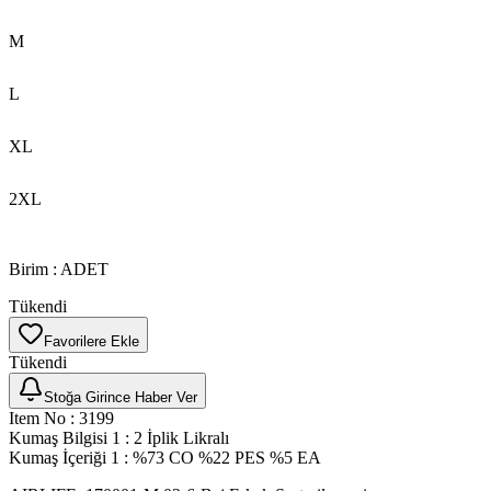
M
L
XL
2XL
Birim
:
ADET
Tükendi
Favorilere Ekle
Tükendi
Stoğa Girince Haber Ver
Item No
:
3199
Kumaş Bilgisi 1
:
2 İplik Likralı
Kumaş İçeriği 1
:
%73 CO %22 PES %5 EA