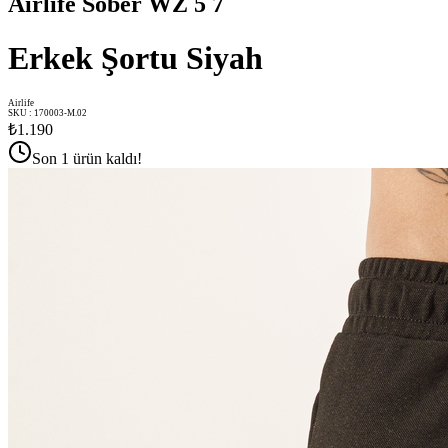
Airlife Sober WZ 5 7
Erkek Şortu Siyah
Airlife
SKU
:
170003-M.02
₺1.190
Son 1 ürün kaldı!