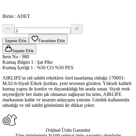
Birim
:
ADET
Sepete Ekle
Favorilere Ekle
Sepete Ekle
Item No
:
980
Kumaş Bilgisi 1
:
Şat Pike
Kumaş İçeriği 1
:
%50 CO %50 PES
AIRLIFE'ın stil sahibi erkeklere özel tasarlamış olduğu 170003-
M.02-6-Siyah Erkek Şortları, yeni sezonun gözdesi. Yüksek kaliteli
kumaş yapısı ile konfor ve dayanıklılığı bir arada sunar. Siyah renk
seçeneğiyle her daim şık olmanızı sağlayan bu ürün, AIRLIFE
markasının kalite ve tasarım anlayışını yansıtır. Günlük kullanımda
rahatlığı ve stil sahibi görünümü ile dikkat çeker.
Orijinal Ürün Garantisi
Tüm ürünlerimiz %100 orijinal ürün garantisi altındadır