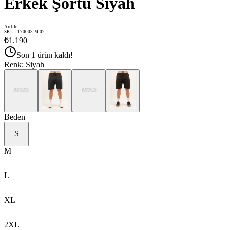
Erkek Şortu Siyah
Airlife
SKU
:
170003-M.02
₺1.190
Son 1 ürün kaldı!
Renk
:
Siyah
Beden
S
M
L
XL
2XL