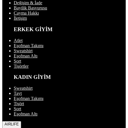
Değişim & İade
Bayilik Başvurusu
Cayma Hakkı
İletişim
ERKEK GİYİM
Atlet
Eşofman Takımı
Sweatshirt
Eşofman Altı
Şort
Tişörtler
KADIN GİYİM
Sweatshirt
Tayt
Eşofman Takımı
Tişört
Şort
Eşofman Altı
AIRLIFE