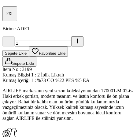
2XL
Birim
:
ADET
Sepete Ekle
Favorilere Ekle
Sepete Ekle
Item No
:
3199
Kumaş Bilgisi 1
:
2 İplik Likralı
Kumaş İçeriği 1
:
%73 CO %22 PES %5 EA
AIRLIFE markasının yeni sezon koleksiyonundan 170001-M.02-6-
Haki erkek şortları, modern tasarımı ve üstün konforu ile ön plana
çıkıyor. Rahat bir kalıbı olan bu ürün, günlük kullanımınızda
vazgeçilmeziniz olacak. Yüksek kaliteli kumaşı sayesinde uzun
ömürlü kullanım sunar ve dört mevsim boyunca ideal konforu
sağlar. AIRLIFE ile stilinizi yansıtın.