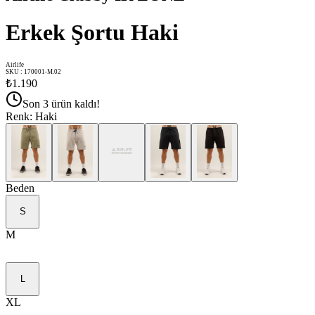
Erkek Şortu Haki
Airlife
SKU
:
170001-M.02
₺1.190
Son 3 ürün kaldı!
Renk
:
Haki
Beden
S
M
L
XL