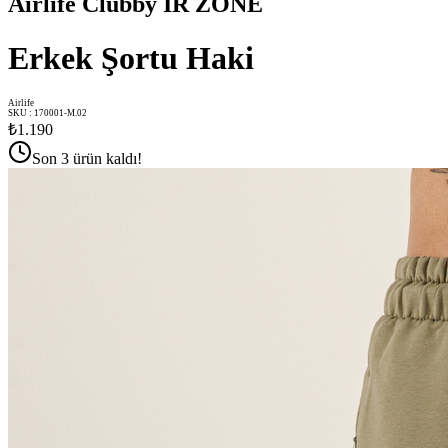
Airlife Clubby IR ZONE
Erkek Şortu Haki
Airlife
SKU
:
170001-M.02
₺1.190
Son 3 ürün kaldı!