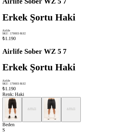
Airlife Sober WZ 5 7
Erkek Şortu Haki
Airlife
SKU
:
170003-M.02
₺1.190
Airlife Sober WZ 5 7
Erkek Şortu Haki
Airlife
SKU
:
170003-M.02
₺1.190
Renk
:
Haki
Beden
S