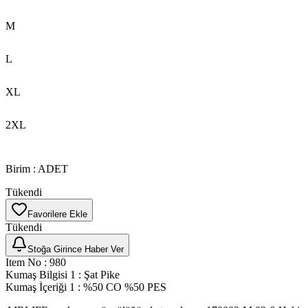
M
L
XL
2XL
Birim
:
ADET
Tükendi
Favorilere Ekle
Tükendi
Stoğa Girince Haber Ver
Item No
:
980
Kumaş Bilgisi 1
:
Şat Pike
Kumaş İçeriği 1
:
%50 CO %50 PES