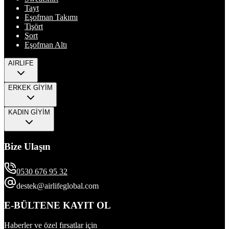
Tayt
Eşofman Takımı
Tişört
Şort
Eşofman Altı
AIRLIFE
ERKEK GİYİM
KADIN GİYİM
Bize Ulaşın
0530 676 95 32
destek@airlifeglobal.com
E-BÜLTENE KAYIT OL
Haberler ve özel fırsatlar için