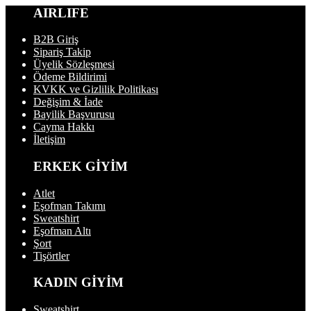
AIRLIFE
B2B Giriş
Sipariş Takip
Üyelik Sözleşmesi
Ödeme Bildirimi
KVKK ve Gizlilik Politikası
Değişim & İade
Bayilik Başvurusu
Cayma Hakkı
İletişim
ERKEK GİYİM
Atlet
Eşofman Takımı
Sweatshirt
Eşofman Altı
Şort
Tişörtler
KADIN GİYİM
Sweatshirt