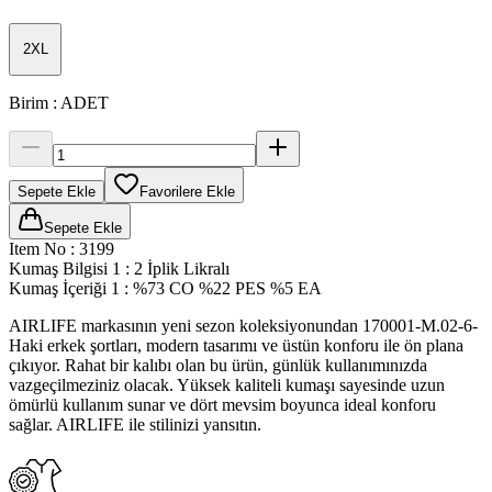
2XL
Birim
:
ADET
Sepete Ekle
Favorilere Ekle
Sepete Ekle
Item No
:
3199
Kumaş Bilgisi 1
:
2 İplik Likralı
Kumaş İçeriği 1
:
%73 CO %22 PES %5 EA
AIRLIFE markasının yeni sezon koleksiyonundan 170001-M.02-6-
Haki erkek şortları, modern tasarımı ve üstün konforu ile ön plana
çıkıyor. Rahat bir kalıbı olan bu ürün, günlük kullanımınızda
vazgeçilmeziniz olacak. Yüksek kaliteli kumaşı sayesinde uzun
ömürlü kullanım sunar ve dört mevsim boyunca ideal konforu
sağlar. AIRLIFE ile stilinizi yansıtın.