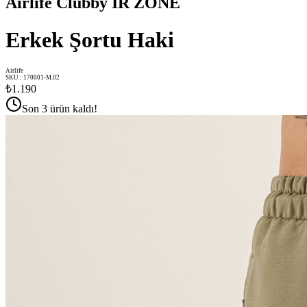
Airlife Clubby IR ZONE
Erkek Şortu Haki
Airlife
SKU
:
170001-M.02
₺1.190
Son 3 ürün kaldı!