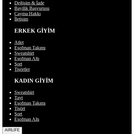
Değişim & İade
Bayilik Başvurusu
Cayma Hakkı
İletişim
ERKEK GİYİM
Atlet
Eşofman Takımı
Sweatshirt
Eşofman Altı
Şort
Tişörtler
KADIN GİYİM
Sweatshirt
Tayt
Eşofman Takımı
Tişört
Şort
Eşofman Altı
AIRLIFE