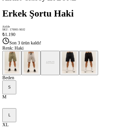
Erkek Şortu Haki
Airlife
SKU
:
170001-M.02
₺1.190
Son 3 ürün kaldı!
Renk
:
Haki
Beden
S
M
L
XL