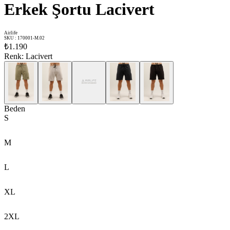
Erkek Şortu Lacivert
Airlife
SKU
:
170001-M.02
₺1.190
Renk
:
Lacivert
Beden
S
M
L
XL
2XL