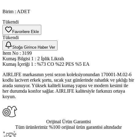
Birim
:
ADET
Tükendi
Favorilere Ekle
Tükendi
Stoğa Girince Haber Ver
Item No
:
3199
Kumaş Bilgisi 1
:
2 İplik Likralı
Kumaş İçeriği 1
:
%73 CO %22 PES %5 EA
AIRLIFE markasının yeni sezon koleksiyonundan 170001-M.02-6
kodlu lacivert erkek şortu, sıcak yaz günlerinde rahatlık ve şıklığı bir
arada sunuyor. Yüksek kaliteli kumaş yapısı ve modern kesimi ile
her durumda konfor sağlar. AIRLIFE kalitesiyle farkınızı ortaya
koyun.
Orijinal Ürün Garantisi
Tüm ürünlerimiz %100 orijinal ürün garantisi altındadır