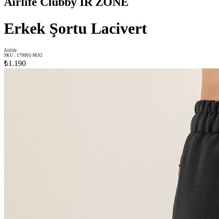
Airlife Clubby IR ZONE
Erkek Şortu Lacivert
Airlife
SKU
:
170001-M.02
₺1.190