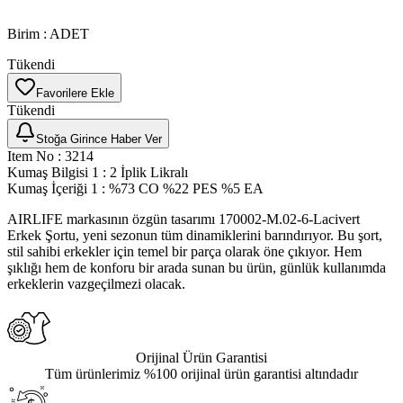
Birim
:
ADET
Tükendi
Favorilere Ekle
Tükendi
Stoğa Girince Haber Ver
Item No
:
3214
Kumaş Bilgisi 1
:
2 İplik Likralı
Kumaş İçeriği 1
:
%73 CO %22 PES %5 EA
AIRLIFE markasının özgün tasarımı 170002-M.02-6-Lacivert
Erkek Şortu, yeni sezonun tüm dinamiklerini barındırıyor. Bu şort,
stil sahibi erkekler için temel bir parça olarak öne çıkıyor. Hem
şıklığı hem de konforu bir arada sunan bu ürün, günlük kullanımda
erkeklerin vazgeçilmezi olacak.
Orijinal Ürün Garantisi
Tüm ürünlerimiz %100 orijinal ürün garantisi altındadır