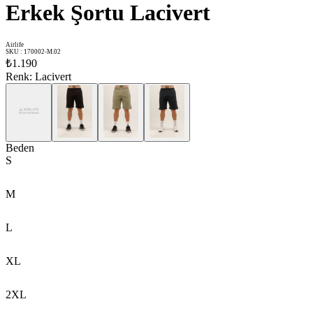
Erkek Şortu Lacivert
Airlife
SKU
:
170002-M.02
₺1.190
Renk
:
Lacivert
Beden
S
M
L
XL
2XL