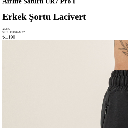
Airlife Saturn UR7 Pro I
Erkek Şortu Lacivert
Airlife
SKU
:
170002-M.02
₺1.190