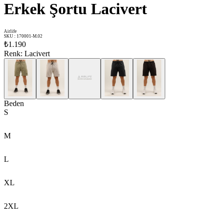
Erkek Şortu Lacivert
Airlife
SKU
:
170001-M.02
₺1.190
Renk
:
Lacivert
Beden
S
M
L
XL
2XL