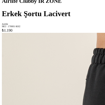
Airlife Clubby IR ZONE
Erkek Şortu Lacivert
Airlife
SKU
:
170001-M.02
₺1.190