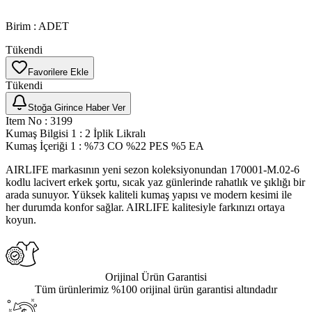
Birim
:
ADET
Tükendi
Favorilere Ekle
Tükendi
Stoğa Girince Haber Ver
Item No
:
3199
Kumaş Bilgisi 1
:
2 İplik Likralı
Kumaş İçeriği 1
:
%73 CO %22 PES %5 EA
AIRLIFE markasının yeni sezon koleksiyonundan 170001-M.02-6
kodlu lacivert erkek şortu, sıcak yaz günlerinde rahatlık ve şıklığı bir
arada sunuyor. Yüksek kaliteli kumaş yapısı ve modern kesimi ile
her durumda konfor sağlar. AIRLIFE kalitesiyle farkınızı ortaya
koyun.
Orijinal Ürün Garantisi
Tüm ürünlerimiz %100 orijinal ürün garantisi altındadır