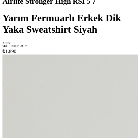
Airlife Stronger High RSI 5 7
Yarım Fermuarlı Erkek Dik
Yaka Sweatshirt Siyah
Airlife
SKU
:
180001-M.02
₺1.890