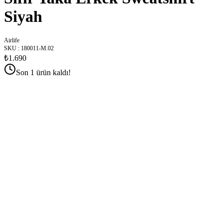
Siyah
Airlife
SKU
:
180011-M.02
₺1.690
Son 1 ürün kaldı!