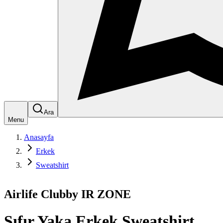
Ara
Menu
Anasayfa
Erkek
Sweatshirt
Airlife Clubby IR ZONE
Sıfır Yaka Erkek Sweatshirt