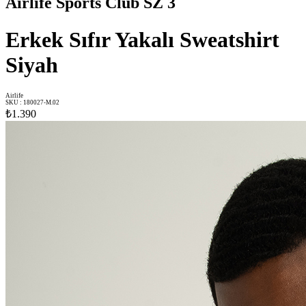
Airlife Sports Club SZ 3
Erkek Sıfır Yakalı Sweatshirt
Siyah
Airlife
SKU
:
180027-M.02
₺1.390