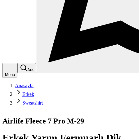
Ara
Menu
Anasayfa
Erkek
Sweatshirt
Airlife Fleece 7 Pro M-29
Erkek Yarım Fermuarlı Dik