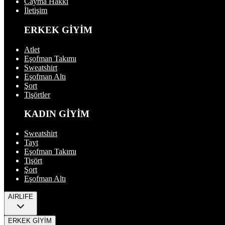
Cayma Hakkı
İletişim
ERKEK GİYİM
Atlet
Eşofman Takımı
Sweatshirt
Eşofman Altı
Şort
Tişörtler
KADIN GİYİM
Sweatshirt
Tayt
Eşofman Takımı
Tişört
Şort
Eşofman Altı
AIRLIFE
ERKEK GİYİM