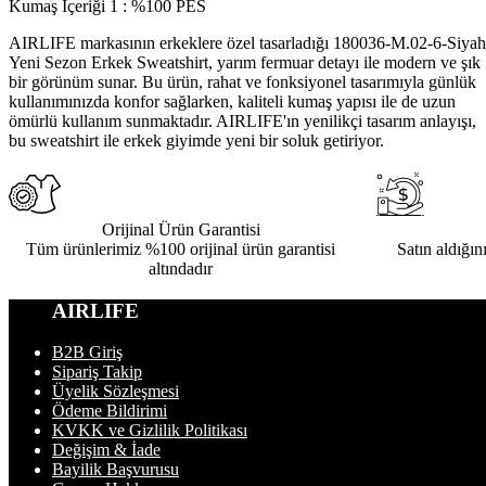
Kumaş İçeriği 1
:
%100 PES
AIRLIFE markasının erkeklere özel tasarladığı 180036-M.02-6-Siyah
Yeni Sezon Erkek Sweatshirt, yarım fermuar detayı ile modern ve şık
bir görünüm sunar. Bu ürün, rahat ve fonksiyonel tasarımıyla günlük
kullanımınızda konfor sağlarken, kaliteli kumaş yapısı ile de uzun
ömürlü kullanım sunmaktadır. AIRLIFE'ın yenilikçi tasarım anlayışı,
bu sweatshirt ile erkek giyimde yeni bir soluk getiriyor.
Orijinal Ürün Garantisi
Tüm ürünlerimiz %100 orijinal ürün garantisi
Satın aldığın
altındadır
AIRLIFE
B2B Giriş
Sipariş Takip
Üyelik Sözleşmesi
Ödeme Bildirimi
KVKK ve Gizlilik Politikası
Değişim & İade
Bayilik Başvurusu