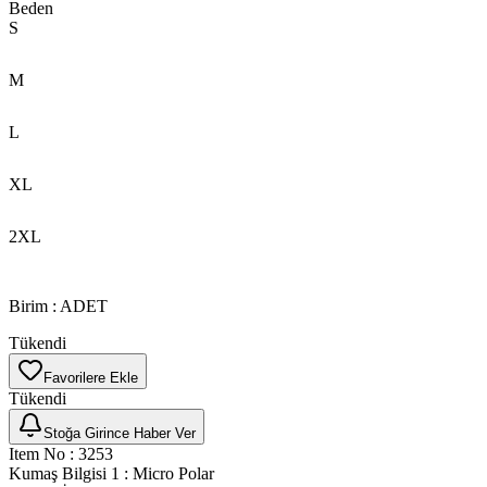
Beden
S
M
L
XL
2XL
Birim
:
ADET
Tükendi
Favorilere Ekle
Tükendi
Stoğa Girince Haber Ver
Item No
:
3253
Kumaş Bilgisi 1
:
Micro Polar