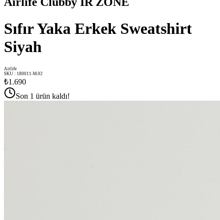
Airlife Clubby IR ZONE
Sıfır Yaka Erkek Sweatshirt
Siyah
Airlife
SKU
:
180011-M.02
₺1.690
Son 1 ürün kaldı!