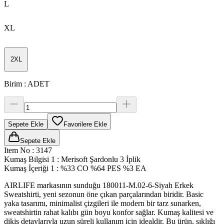
L
XL
2XL
Birim
:
ADET
Sepete Ekle
Favorilere Ekle
Sepete Ekle
Item No
:
3147
Kumaş Bilgisi 1
:
Merisoft Şardonlu 3 İplik
Kumaş İçeriği 1
:
%33 CO %64 PES %3 EA
AIRLIFE markasının sunduğu 180011-M.02-6-Siyah Erkek
Sweatshirti, yeni sezonun öne çıkan parçalarından biridir. Basic
yaka tasarımı, minimalist çizgileri ile modern bir tarz sunarken,
sweatshirtin rahat kalıbı gün boyu konfor sağlar. Kumaş kalitesi ve
dikiş detaylarıyla uzun süreli kullanım için idealdir. Bu ürün, şıklığı