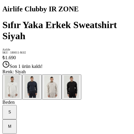
Airlife Clubby IR ZONE
Sıfır Yaka Erkek Sweatshirt
Siyah
Airlife
SKU
:
180011-M.02
₺1.690
Son 1 ürün kaldı!
Renk
:
Siyah
Beden
S
M