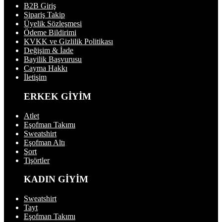
B2B Giriş
Sipariş Takip
Üyelik Sözleşmesi
Ödeme Bildirimi
KVKK ve Gizlilik Politikası
Değişim & İade
Bayilik Başvurusu
Cayma Hakkı
İletişim
ERKEK GİYİM
Atlet
Eşofman Takımı
Sweatshirt
Eşofman Altı
Şort
Tişörtler
KADIN GİYİM
Sweatshirt
Tayt
Eşofman Takımı