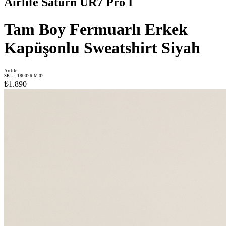
Airlife Saturn UR7 Pro I
Tam Boy Fermuarlı Erkek
Kapüşonlu Sweatshirt Siyah
Airlife
SKU
:
180026-M.02
₺1.890