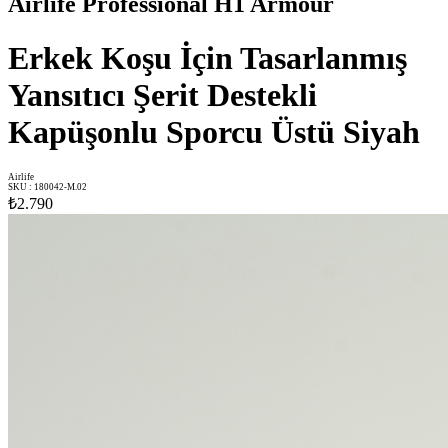
Airlife Professional H1 Armour
Erkek Koşu İçin Tasarlanmış
Yansıtıcı Şerit Destekli
Kapüşonlu Sporcu Üstü Siyah
Airlife
SKU
:
180042-M.02
₺2.790