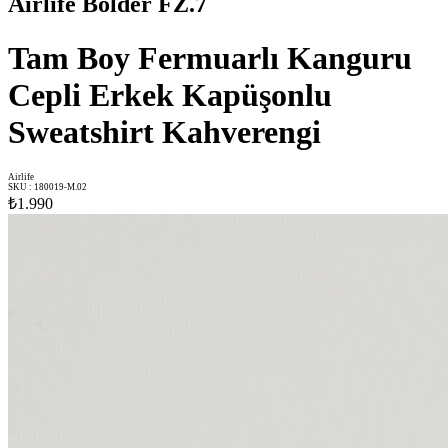
Airlife Bolder FZ.7
Tam Boy Fermuarlı Kanguru
Cepli Erkek Kapüşonlu
Sweatshirt Kahverengi
Airlife
SKU
:
180019-M.02
₺1.990