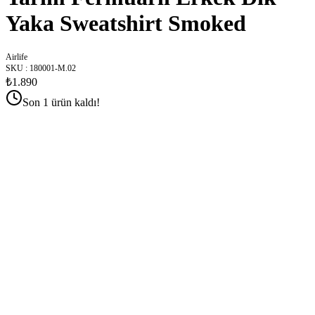
Yaka Sweatshirt Smoked
Airlife
SKU
:
180001-M.02
₺1.890
Son 1 ürün kaldı!