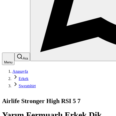
Ara
Menu
Anasayfa
Erkek
Sweatshirt
Airlife Stronger High RSI 5 7
Yarım Fermuarlı Erkek Dik