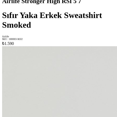
Airlife Stronger High RSI 5 7
Sıfır Yaka Erkek Sweatshirt
Smoked
Airlife
SKU
:
180003-M.02
₺1.590