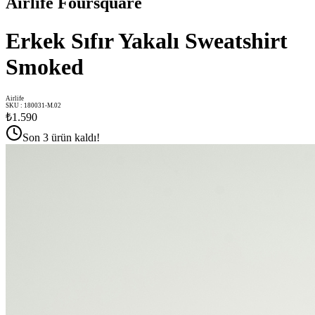
Airlife Foursquare
Erkek Sıfır Yakalı Sweatshirt
Smoked
Airlife
SKU
:
180031-M.02
₺1.590
Son 3 ürün kaldı!