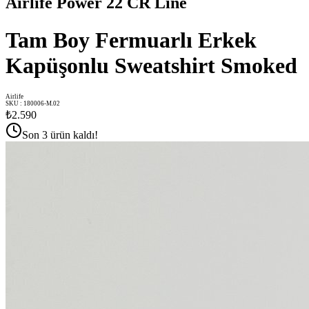
Airlife Power 22 CR Line
Tam Boy Fermuarlı Erkek
Kapüşonlu Sweatshirt Smoked
Airlife
SKU
:
180006-M.02
₺2.590
Son 3 ürün kaldı!