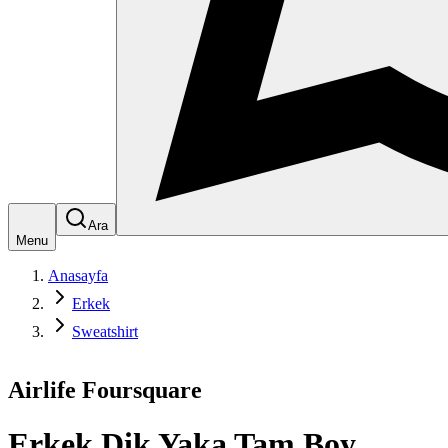
Ara
Menu
Anasayfa
Erkek
Sweatshirt
Airlife Foursquare
Erkek Dik Yaka Tam Boy