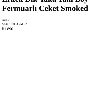
Fermuarlı Ceket Smoked
Airlife
SKU
:
180030-M.02
₺1.890