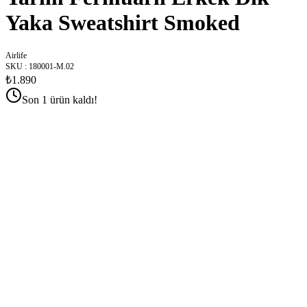
Yaka Sweatshirt Smoked
Airlife
SKU
:
180001-M.02
₺1.890
Son 1 ürün kaldı!