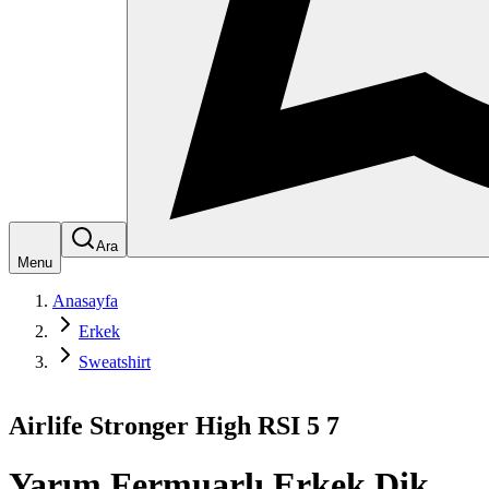
Ara
Menu
Anasayfa
Erkek
Sweatshirt
Airlife Stronger High RSI 5 7
Yarım Fermuarlı Erkek Dik